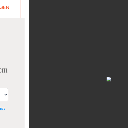
GEN
rem
ies