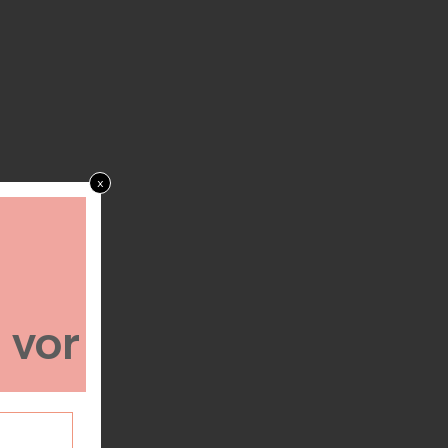
x
h vor