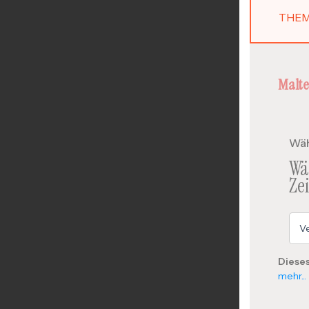
THEM
Malte
Wäh
Wä
Ze
Dieses
mehr...